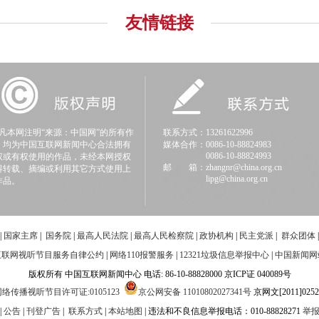
友情链接
本网注明“来源：中国网”的所有作
联系方式：13261622996
，均为中国互联网新闻中心合法拥有
媒体合作：0086-10-88824983
0086-10-88824993
权或有权使用的作品，未经本网授权
邮 箱：zhangnr@china.org.cn
得转载、摘编或利用其它方式使用上
lipg@china.org.cn
作品。
|
国家主席
|
国务院
|
最高人民法院
|
最高人民检察院
|
政协机构
|
民主党派
|
群众团体
互联网视听节目服务自律公约
|
网络110报警服务
|
12321垃圾信息举报中心
|
中国新闻网
版权所有 中国互联网新闻中心 电话: 86-10-88828000 京ICP证 040089号
络传播视听节目许可证:0105123
京公网安备 11010802027341号
京网文[2011]0252
|
公告
|
刊登广告
|
联系方式
|
本站地图
| 违法和不良信息举报电话：010-88828271
举