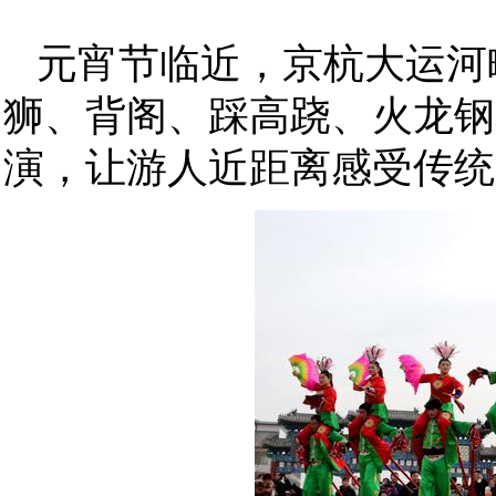
元宵节临近，京杭大运河
狮、背阁、踩高跷、火龙钢
演，让游人近距离感受传统