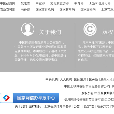
中国政府网
发改委
中宣部
文化和旅游部
教育部
工业和信息化部
农业农村部
商务部
国家体育总局
国家林草局
国家文物局
北京市政
中国网是国务院新闻办公室领导，
凡本网注明“来源：中国
中国外文出版发行事业局管理的国家重
品，均为中国互联网新闻
点新闻网站。本网通过10个语种11个文
版权或有权使用的作品，
版，24小时对外发布信息，是中国进行
不得转载、摘编或利用其
国际传播、信息交流的重要窗口。
述作品。
中央机构
|
人大机构
|
国家主席
|
国务院
|
最高人民
中国互联网视听节目服务自律公约
|
版权所有 中国互联网新闻中心 
信息网络传播视听节目许可证:010512
关于我们
| 法律顾问：
北京岳成律师事务所
|
公告
|
刊登广告
|
联系方式
|