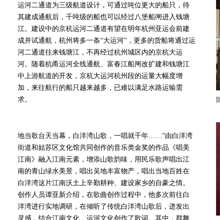
运河二通道为三级航道设计，可通过吨位更大的船只，待
其建成通航后，千吨级的船也可以经过八堡船闸进入钱塘
江。建设中的京杭运河二通道有望在明年杭州亚运会前建
成并试通航，杭州将多一条“大运河”，更多的货船将通过运
河二通道往来钱塘江，不再经过杭州城区内的京杭大运
河。随着杭甬运河全线通航、富春江船闸改扩建和钱塘江
中上游航道的开发，京杭大运河杭州段的运量大幅度增
加，来往航行的船只越来越多，已难以满足水路运输需
求。
地当歌台天当幕，白洋湾山歌，一唱就千年……”由白洋湾
街道和姑苏区文化馆共同创作的音乐类金奖的作品《唱美
江南》融入江南元素，增添山歌韵味，用民乐歌声唱出江
南的青山绿水美景，唱出吴地丰富物产，唱出当地百姓在
白洋湾这片江南沃土上辛勤耕种、建设家乡的自豪之情。
创作人员谭亚新介绍，在歌曲创作过程中，他多次前往白
洋湾进行实地调研，在倾听了传统白洋湾山歌后，迸发出
灵感，结合江南文化、运河文化创作了歌词。其中，群舞