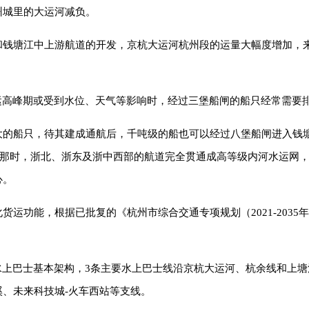
州城里的大运河减负。
和钱塘江中上游航道的开发，京杭大运河杭州段的运量大幅度增加，
运高峰期或受到水位、天气等影响时，经过三堡船闸的船只经常需要
大的船只，待其建成通航后，千吨级的船也可以经过八堡船闸进入钱
。到那时，浙北、浙东及浙中西部的航道完全贯通成高等级内河水运网
心。
货运功能，根据已批复的《杭州市综合交通专项规划（2021-203
水上巴士基本架构，3条主要水上巴士线沿京杭大运河、杭余线和上塘
、未来科技城-火车西站等支线。