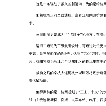
这是一条谋划了很久的新运河，为的是给杭
随着杭甬运河全线通航、富春江船闸改扩建
求。
三堡船闸更是成为了“卡脖子”的地方，在航
运河二通道为三级航道设计，可通过吨位更
更高，是三堡船闸的近5倍，达到了7000万吨
片，杭州将成为浙江乃至华东地区的物流集散中
减负之后的京杭大运河杭州城区段将逐步弱化
资运输功能。
值得期待的是，杭州规划了“三主、十支”的
线由主线连接塘栖、良渚、火车东站、临平、西溪