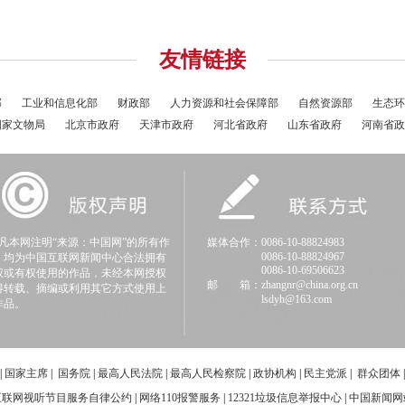
友情链接
部
工业和信息化部
财政部
人力资源和社会保障部
自然资源部
生态环
国家文物局
北京市政府
天津市政府
河北省政府
山东省政府
河南省政
本网注明“来源：中国网”的所有作
媒体合作：0086-10-88824983
0086-10-88824967
，均为中国互联网新闻中心合法拥有
0086-10-69506623
权或有权使用的作品，未经本网授权
邮 箱：zhangnr@china.org.cn
得转载、摘编或利用其它方式使用上
lsdyh@163.com
作品。
|
国家主席
|
国务院
|
最高人民法院
|
最高人民检察院
|
政协机构
|
民主党派
|
群众团体
互联网视听节目服务自律公约
|
网络110报警服务
|
12321垃圾信息举报中心
|
中国新闻网