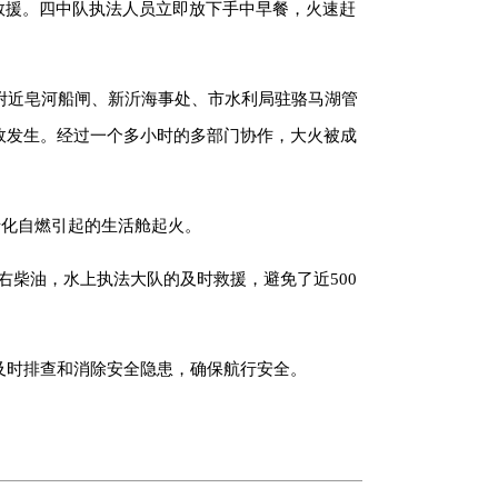
请求救援。四中队执法人员立即放下手中早餐，火速赶
区附近皂河船闸、新沂海事处、市水利局驻骆马湖管
故发生。经过一个多小时的多部门协作，大火被成
老化自燃引起的生活舱起火。
左右柴油，水上执法大队的及时救援，避免了近500
及时排查和消除安全隐患，确保航行安全。