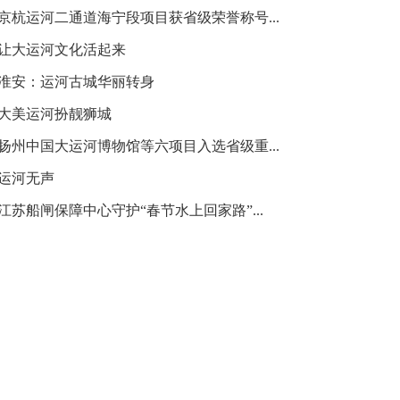
·京杭运河二通道海宁段项目获省级荣誉称号...
·让大运河文化活起来
·淮安：运河古城华丽转身
·大美运河扮靓狮城
·扬州中国大运河博物馆等六项目入选省级重...
·运河无声
·江苏船闸保障中心守护“春节水上回家路”...