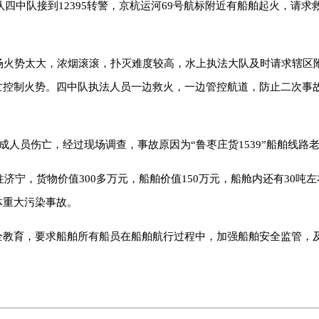
大队四中队接到12395转警，京杭运河69号航标附近有船舶起火，
，现场火势太大，浓烟滚滚，扑灭难度较高，水上执法大队及时请求辖
忙控制火势。四中队执法人员一边救火，一边管控航道，防止二次事
成人员伤亡，经过现场调查，事故原因为“鲁枣庄货1539”船舶线路
往济宁，货物价值300多万元，船舶价值150万元，船舱内还有30吨
体重大污染事故。
全教育，要求船舶所有船员在船舶航行过程中，加强船舶安全监管，