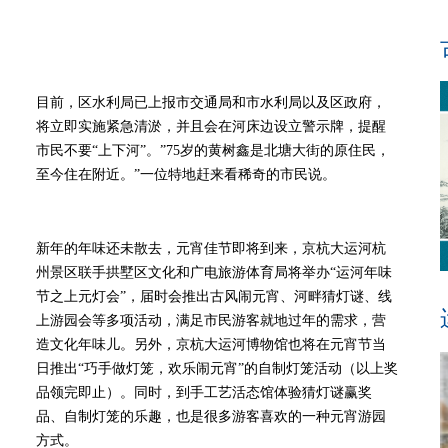
目前，区水利局已上报市交通局和市水利局以及区政府，
将立即实施紧急清淤，并且会在河床边设立警示牌，提醒
市民不要“上下河”。”75岁的黄树鑫是北塘大街的原住民，
至今住在附近。”一位特地赶来看稀奇的市民说。
新年的年味还未散去，元宵佳节即将到来，京杭大运河杭
州景区联手拱墅区文化和广电旅游体育局将举办“运河年味
节之上元灯会”，届时会推出古风闹元宵、河畔猜灯谜、线
上游园会等多项活动，满足市民游客就地过年的需求，营
造文化年味儿。另外，京杭大运河博物馆也将在元宵节当
日推出“巧手做灯笼，欢乐闹元宵”的自制灯笼活动（以上奖
品领完即止）。同时，到手工艺活态馆体验猜灯谜赢奖
品、自制灯笼的乐趣，也是很多游客喜欢的一种元宵游园
方式。