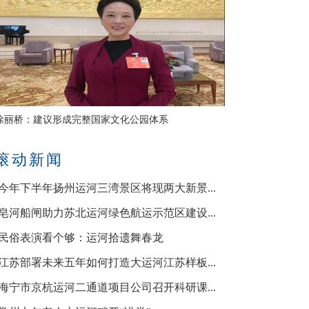
徐丽桥：建议形成完整国家文化公园体系
滚动新闻
·今年下半年扬州运河三湾景区将现两大新景...
·皂河船闸助力苏北运河绿色航运示范区建设...
·民俗表演看个够：运河拾遗舞春龙
·江苏部署未来五年如何打造大运河江苏样板...
·海宁市京杭运河二通道项目公司召开科研课...