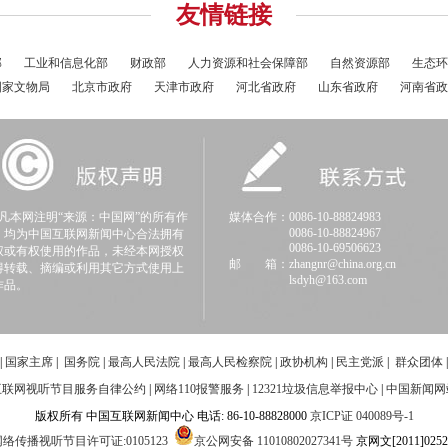
友情链接
部
工业和信息化部
财政部
人力资源和社会保障部
自然资源部
生态环
国家文物局
北京市政府
天津市政府
河北省政府
山东省政府
河南省政
本网注明“来源：中国网”的所有作
媒体合作：0086-10-88824983
0086-10-88824967
，均为中国互联网新闻中心合法拥有
0086-10-69506623
权或有权使用的作品，未经本网授权
邮 箱：zhangnr@china.org.cn
得转载、摘编或利用其它方式使用上
lsdyh@163.com
作品。
|
国家主席
|
国务院
|
最高人民法院
|
最高人民检察院
|
政协机构
|
民主党派
|
群众团体
互联网视听节目服务自律公约
|
网络110报警服务
|
12321垃圾信息举报中心
|
中国新闻网
版权所有 中国互联网新闻中心 电话: 86-10-88828000
京ICP证 040089号-1
络传播视听节目许可证:0105123
京公网安备 11010802027341号
京网文[2011]0252