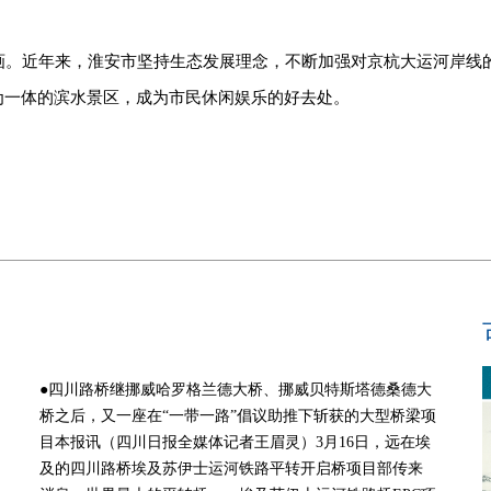
如画。近年来，淮安市坚持生态发展理念，不断加强对京杭大运河岸线
为一体的滨水景区，成为市民休闲娱乐的好去处。
●四川路桥继挪威哈罗格兰德大桥、挪威贝特斯塔德桑德大
桥之后，又一座在“一带一路”倡议助推下斩获的大型桥梁项
目本报讯（四川日报全媒体记者王眉灵）3月16日，远在埃
及的四川路桥埃及苏伊士运河铁路平转开启桥项目部传来