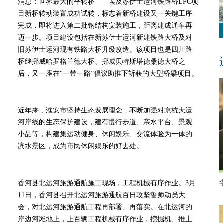
消息：世界最大的平转桥——埃及苏伊士运河铁路桥EPC项
目新桥转动装置成功试转，标志着新桥建设又一关键工序
完成，即将进入第二批钢结构安装施工，距离建成通车再
迈一步。项目建设包括在新苏伊士运河新建铁路大桥及对
旧苏伊士运河现有铁路大桥升级改造。该项目也是四川路
桥继挪威哈罗格兰德大桥、挪威贝特斯塔德桑德大桥之
后，又一座在“一带一路”倡议助推下斩获的大型桥梁项目。
近年来，淮安市坚持生态发展理念，不断加强对京杭大运
河岸线的生态保护建设，建有慢行步道、亲水平台、景观
小品等，构建集运动健身、休闲娱乐、交流体验为一体的
滨水景区，成为市民休闲娱乐的好去处。
香河县北运河旅游通航施工现场，工程机械有序作业。3月
11日，香河县召开北运河旅游通航百日攻坚誓师动员大
会，对北运河旅游通航工程再部署、再落实。在北运河的
岸边河滩地上，上百辆工程机械有序作业，挖掘机、推土