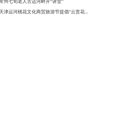
·常州七旬老人古运河畔开“讲堂”
·天津运河桃花文化商贸旅游节提倡“云赏花...