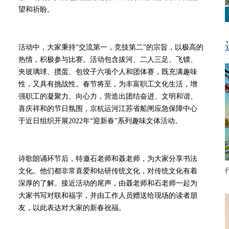
望和祈盼。
活动中，大家秉持“交流第一，竞技第二”的宗旨，以极高的
热情，积极参与比赛。活动包含拔河、二人三足、飞镖、
夹玻璃球、掼蛋、包饺子六项个人和团体赛，既充满趣味
性，又具有挑战性。春节将至，为丰富职工文化生活，增
强职工的凝聚力、向心力，营造出团结奋进、文明和谐、
喜庆祥和的节日氛围，京杭运河江苏省船闸应急保障中心
于近日组织开展2022年“迎新春”系列趣味文体活动。
诗歌朗诵环节后，特邀石老师和聂老师，为大家分享书法
文化。他们都非常喜爱和钻研传统文化，对传统文化有着
深厚的了解。接近活动的尾声，由聂老师和石老师一起为
大家书写对联和福字，并由工作人员赠送给现场的读者朋
友，以此表达对大家的新春祝福。