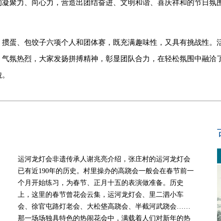
的凝聚力、向心力，营造出团结奋进、文明和谐、喜庆祥和的节日氛
掼蛋、包饺子六项个人和团体赛，既充满趣味性，又具有挑战性。活
、气氛热烈，大家发扬拼搏精神，彰显团队合力，在轻松氛围中融洽
貌。
运河龙灯会非遗传承人谢兆亮介绍，张庄村的运河龙灯会
已有近190年的历史。村里操办的高跷会一般会在春节前一
个月开始练习，为春节、正月十五的表演做准备。历史
上，这里的春节曾花会云集，运河龙灯会、里二泗小车
会、徐官屯路灯老会、大松垡高跷会、半截河武跷会……
那一场场独具特色的热闹花会中，满载着人们对新年的热